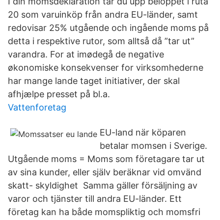
I din momsdeklaration tar du upp beloppet i ruta
20 som varuinköp från andra EU-länder, samt
redovisar 25% utgående och ingående moms på
detta i respektive rutor, som alltså då ”tar ut”
varandra. For at imødegå de negative
økonomiske konsekvenser for virksomhederne
har mange lande taget initiativer, der skal
afhjælpe presset på bl.a.
Vattenforetag
EU-land när köparen
betalar momsen i Sverige.
Utgående moms = Moms som företagare tar ut
av sina kunder, eller själv beräknar vid omvänd
skatt- skyldighet Samma gäller försäljning av
varor och tjänster till andra EU-länder. Ett
företag kan ha både momspliktig och momsfri