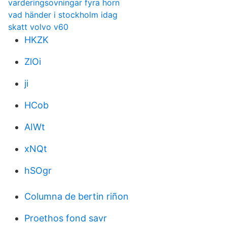
varderingsovningar fyra horn
vad händer i stockholm idag
skatt volvo v60
HKZK
ZlOi
ji
HCob
AIWt
xNQt
hSOgr
Columna de bertin riñon
Proethos fond savr