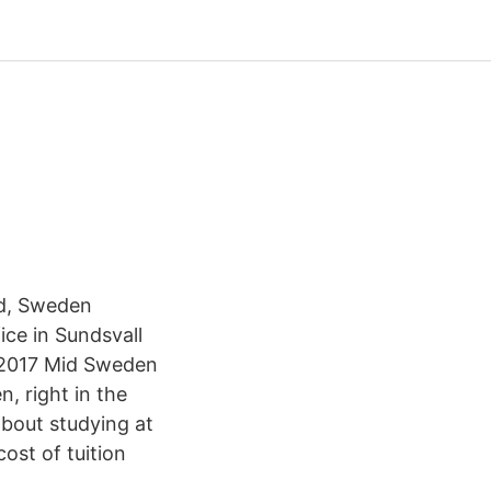
und, Sweden
ce in Sundsvall
 2017 Mid Sweden
n, right in the
out studying at
ost of tuition