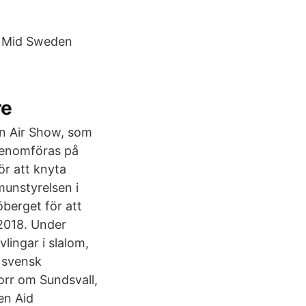
s. Mid Sweden
re
en Air Show, som
genomföras på
ör att knyta
munstyrelsen i
öberget för att
2018. Under
lingar i slalom,
n svensk
norr om Sundsvall,
en Aid