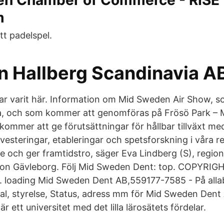
n Chamber of Commerce - RISE
m
tt padelspel.
an Hallberg Scandinavia A
 har varit här. Information om Mid Sweden Air Show, 
a, och som kommer att genomföras på Frösö Park –
ommer att ge förutsättningar för hållbar tillväxt me
 investeringar, etableringar och spetsforskning i våra r
 och ger framtidstro, säger Eva Lindberg (S), region
ion Gävleborg. Följ Mid Sweden Dent: top. COPYRIG
loading Mid Sweden Dent AB,559177-7585 - På allab
ltal, styrelse, Status, adress mm för Mid Sweden Dent
är ett universitet med det lilla lärosätets fördelar.