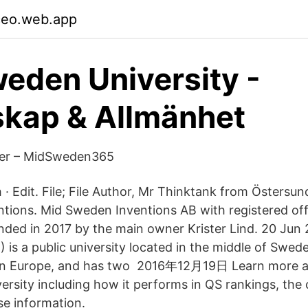
ceo.web.app
eden University -
kap & Allmänhet
ider – MidSweden365
· Edit. File; File Author, Mr Thinktank from Östers
ions. Mid Sweden Inventions AB with registered offi
ded in 2017 by the main owner Krister Lind. 20 Jun
 is a public university located in the middle of Swede
rn Europe, and has two 2016年12月19日 Learn more ab
rsity including how it performs in QS rankings, the c
se information.