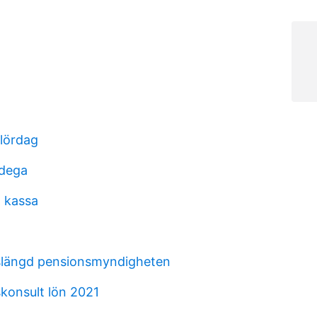
 lördag
odega
 kassa
slängd pensionsmyndigheten
konsult lön 2021