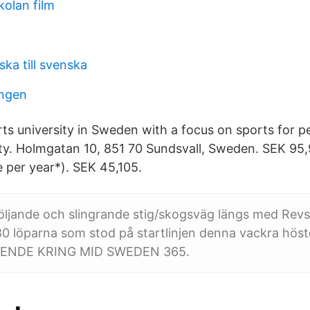
kolan film
ska till svenska
ängen
orts university in Sweden with a focus on sports for 
y. Holmgatan 10, 851 70 Sundsvall, Sweden. SEK 95,
e per year*). SEK 45,105.
böljande och slingrande stig/skogsväg längs med Rev
0 löparna som stod på startlinjen denna vackra hös
OENDE KRING MID SWEDEN 365.