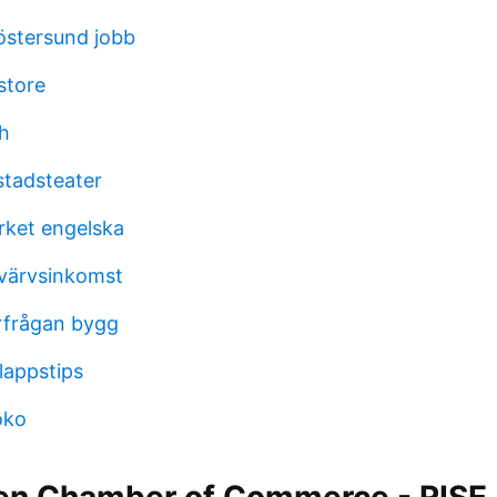
östersund jobb
store
h
stadsteater
rket engelska
värvsinkomst
örfrågan bygg
klappstips
oko