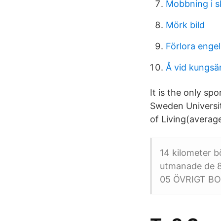
Mobbning i s
Mörk bild
Förlora engel
Å vid kungs
It is the only sp
Sweden Universit
of Living(averag
14 kilometer 
utmanade de 8
05 ÖVRIGT B