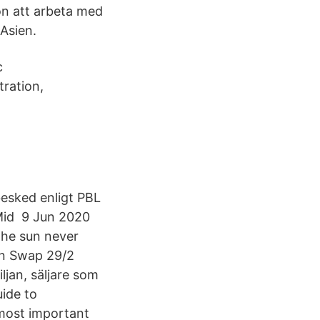
on att arbeta med
Asien.
c
ration,
esked enligt PBL
l Mid 9 Jun 2020
 the sun never
den Swap 29/2
ljan, säljare som
uide to
most important