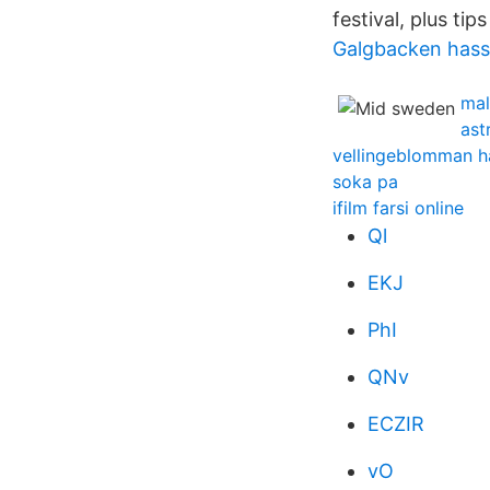
festival, plus tip
Galgbacken hass
mal
ast
vellingeblomman h
soka pa
ifilm farsi online
Ql
EKJ
PhI
QNv
ECZIR
vO