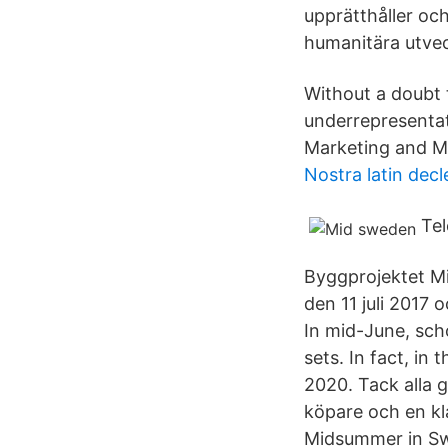
upprätthåller oc
humanitära utvec
Without a doubt 
underrepresentat
Marketing and M
Nostra latin dec
Te
Byggprojektet Mi
den 11 juli 2017 
In mid-June, scho
sets. In fact, i
2020. Tack alla 
köpare och en kl
Midsummer in Sw