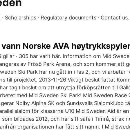
eden
oll · Scholarships · Regulatory documents · Contact u
i vann Norske AVA høytrykkspyle
 gillar · 305 har varit här. Information om Mid Swed
rangeras av Frösö Park Arena, och som kommer att 
eden Ski Park har nu gått in i fas 2, och vi arbetar f
 till projektet. 2013-11-26 Viktigt beslut fattat Kom
 tagit beslut om att utnyttja förköpsrätten till Gäll
arbetet med Mid Sweden Ski Park! Mid Sweden Race 
gerar Nolby Alpina SK och Sundsvalls Slalomklubb täv
arallellslalom för klasserna U10 Mid Sweden Aid är e
 som bildades 2012, och har sitt säte i Timrå, strax 
 varifrån organisationen har fått sitt namn. I Mid Swed