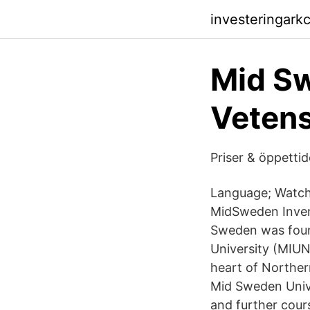
investeringark
Mid Sw
Vetens
Priser & öppett
Language; Watch 
MidSweden Invent
Sweden was foun
University (MIUN)
heart of Northe
Mid Sweden Unive
and further cour