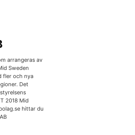
B
som arrangeras av
 Mid Sweden
d fler och nya
egioner. Det
styrelsens
HT 2018 Mid
olag.se hittar du
 AB