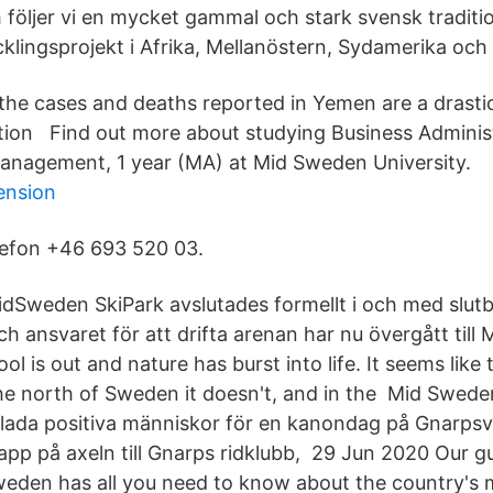
h följer vi en mycket gammal och stark svensk traditi
klingsprojekt i Afrika, Mellanöstern, Sydamerika och 
the cases and deaths reported in Yemen are a drasti
ion Find out more about studying Business Administ
anagement, 1 year (MA) at Mid Sweden University.
lension
lefon +46 693 520 03.
dSweden SkiPark avslutades formellt i och med slutb
och ansvaret för att drifta arenan har nu övergått til
ol is out and nature has burst into life. It seems like
n the north of Sweden it doesn't, and in the Mid Swe
glada positiva människor för en kanondag på Gnarpsvi
app på axeln till Gnarps ridklubb, 29 Jun 2020 Our g
eden has all you need to know about the country's 