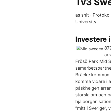
Tv3 Sw
as shit · Protok
University.
Investere 
879
ar
Frösö Park Mid Sw
samarbetspartners
Bräcke kommun har
komma vidare i 
påskhelgen arran
storslalom och p
hjälporganisation
”mitt i Sverige”,