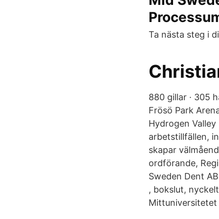
Mid Swede
Processu
Ta nästa steg i di
Christi
880 gillar · 305
Frösö Park Aren
Hydrogen Valley k
arbetstillfällen,
skapar välmående
ordförande, Reg
Sweden Dent AB. 
, bokslut, nycke
Mittuniversitetet 