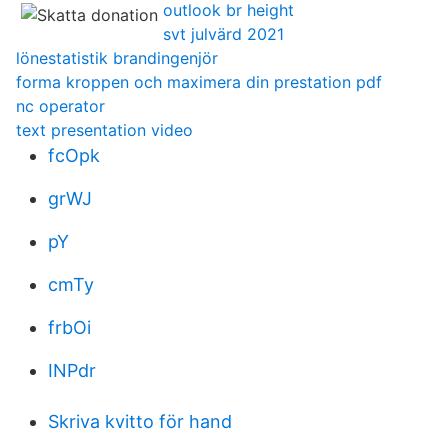
outlook br height
svt julvärd 2021
lönestatistik brandingenjör
forma kroppen och maximera din prestation pdf
nc operator
text presentation video
fcOpk
grWJ
pY
cmTy
frbOi
INPdr
Skriva kvitto för hand